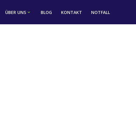
ÜBER UNS
BLOG
KONTAKT
NOTFALL