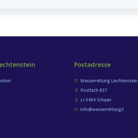
Navigation
echtenstein
Postadresse
nstein
Wasserrettung Liechtenstein
Postfach 837
LI-9494 Schaan
info@wasserrettung.li