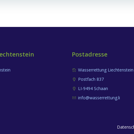
Navigation
echtenstein
Postadresse
nstein
Wasserrettung Liechtenstein
Postfach 837
LI-9494 Schaan
info@wasserrettung.li
Datensch