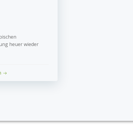
pischen
tung heuer wieder
n