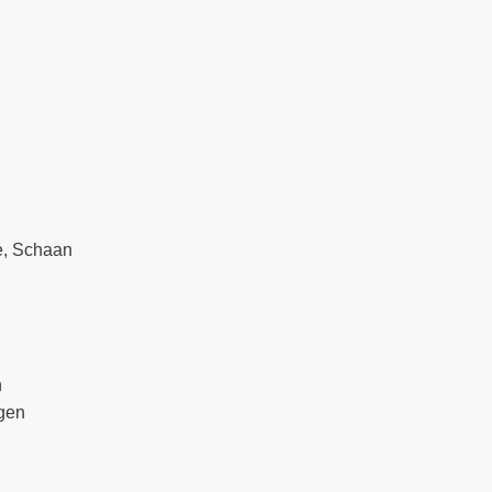
e, Schaan
n
ngen