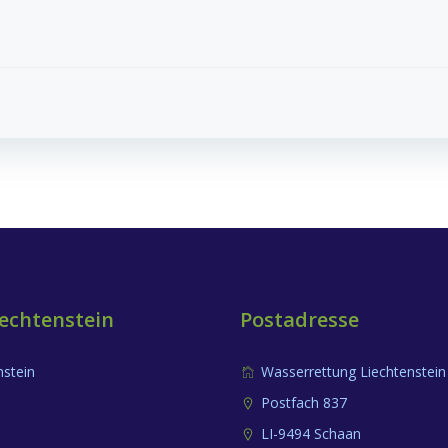
Post
Navigation
echtenstein
Postadresse
nstein
Wasserrettung Liechtenstein
Postfach 837
LI-9494 Schaan