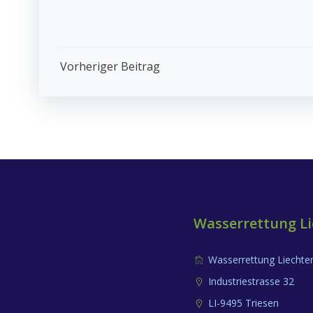
Post
Vorheriger Beitrag
Navigation
Wasserrettung Li
Wasserrettung Liechte
Industriestrasse 32
LI-9495 Triesen